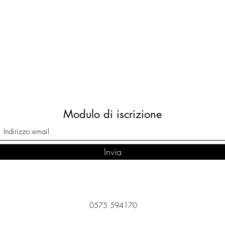
Al momento non abbiamo
prodotti da mostrare qui.
Modulo di iscrizione
Invia
0575 594170