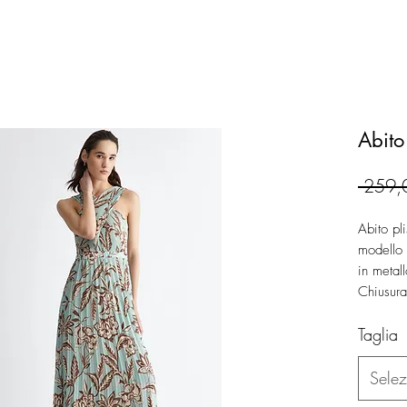
Abito 
 259,
Abito pl
modello 
in metall
Chiusura
Taglia
Sele