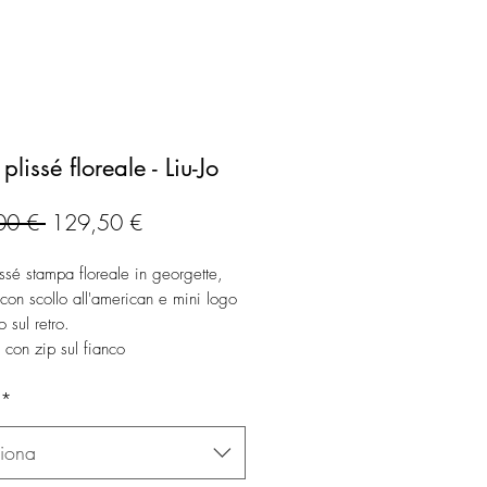
plissé floreale - Liu-Jo
Prezzo
Prezzo
00 € 
129,50 €
regolare
scontato
issé stampa floreale in georgette,
con scollo all'american e mini logo
o sul retro.
 con zip sul fianco
*
ziona